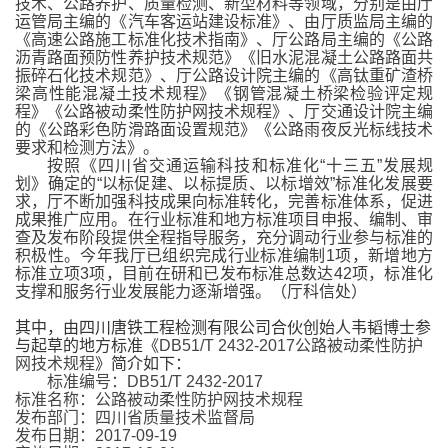
技术、公路养护、质量检测、新型材料等领域，分别是由厅
运管局主编的《汽车客运站建设标准》、由厅质监局主编的
《高速公路施工标准化技术指南》、厅公路局主编的《公路
沥青路面预防性养护技术规范》《旧水泥混凝土公路路面共
振碎石化技术规范》、厅公路设计院主编的《高钛重矿渣桥
梁高性能混凝土技术规程》《钢管混凝土桥梁检验评定规
程》《公路被动柔性防护网技术规程》、厅交通设计院主编
的《公路彩色防滑路面设置规范》《公路雨夜反光标线技术
要求和检测方法》。
按照《四川省交通运输科技和标准化“十三五”发展规
划》确定的“以标促建、以标提质、以标增效”标准化发展要
求，厅不断加强科技成果向标准转化，完善标准体系，促进
成果推广应用。在行业标准和地方标准项目申报、编制、审
查及发布阶段提供全程指导服务，充分调动行业参与标准的
积极性。今年我厅已组织完成行业标准编制1项，新增地方
标准立项3项，目前在研和已发布标准总数达42项，标准化
支撑和服务行业发展能力逐渐增强。（厅科信处）
其中，由四川唐铁工程检测有限公司合伙创始人韦韬博士参
与起草的地方标准《
DB51/T 2432-2017
公路被动柔性防护
网技术规程
》简介如下：
标准编号：DB51/T 2432-2017
标准名称：公路被动柔性防护网技术规程
发布部门：四川省质量技术监督局
发布日期：2017-09-19